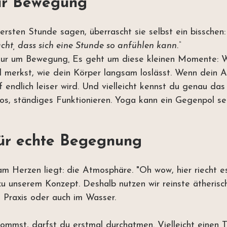
ur Bewegung
 ersten Stunde sagen, überrascht sie selbst ein bisschen:
acht, dass sich eine Stunde so anfühlen kann.“
 nur um Bewegung
.
 Es
 geht um diese kleinen Momente: 
 merkst, wie dein Körper langsam loslässt. Wenn dein A
 endlich leiser wird. Und vielleicht kennst du genau da
os, ständiges Funktionieren.
 Yoga
 kann ein Gegenpol sei
ür echte Begegnung
 Herzen liegt: die Atmosphäre. "Oh wow, hier riecht es
zu unserem Konzept. Deshalb nutzen wir reinste ätherisc
a Praxis oder auch im Wasser. 
mmst, darfst du erstmal durchatmen. Vielleicht einen Te