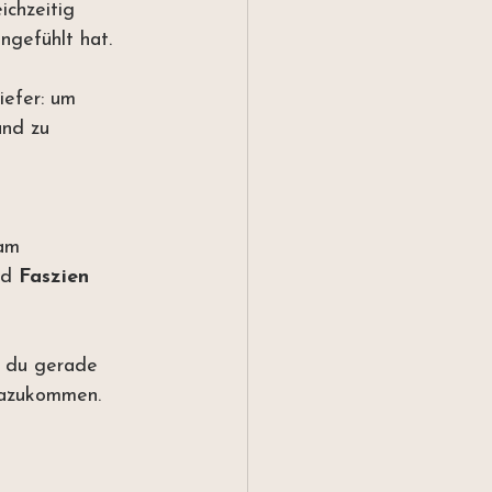
ichzeitig 
angefühlt hat.
iefer: um 
und zu 
am 
nd 
Faszien 
o du gerade 
 dazukommen.