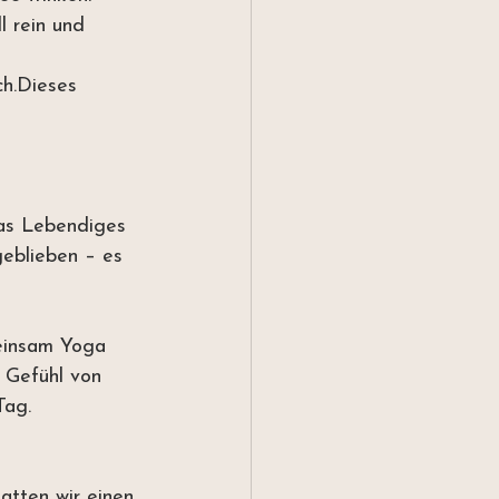
l rein und 
h.Dieses 
was Lebendiges 
geblieben – es 
einsam Yoga 
 Gefühl von 
Tag.
atten wir einen 