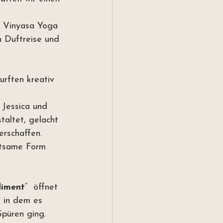
m Vinyasa Yoga 
n Duftreise und 
urften kreativ 
 Jessica und 
taltet, gelacht 
rschaffen. 
htsame Form 
iment
“  öffnet 
 in dem es 
püren ging. 