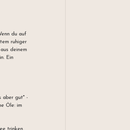
Wenn du auf 
tem ruhiger 
s aus deinem 
n. Ein 
 aber gut" - 
he Öle: im 
e trinken. 