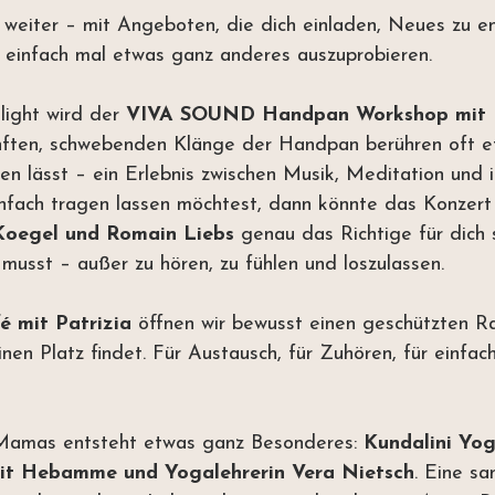
 weiter – mit Angeboten, die dich einladen, Neues zu e
r einfach mal etwas ganz anderes auszuprobieren.
ight wird der 
VIVA SOUND Handpan Workshop mit 
anften, schwebenden Klänge der Handpan berühren oft et
en lässt – ein Erlebnis zwischen Musik, Meditation und 
nfach tragen lassen möchtest, dann könnte das Konzert
Koegel und Romain Liebs
 genau das Richtige für dich 
 musst – außer zu hören, zu fühlen und loszulassen.
é mit Patrizia
 öffnen wir bewusst einen geschützten Ra
inen Platz findet. Für Austausch, für Zuhören, für einfac
Mamas entsteht etwas ganz Besonderes: 
Kundalini Yog
it Hebamme und Yogalehrerin Vera Nietsch
. Eine sa