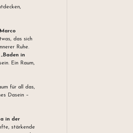
ntdecken, 
Marco 
was, das sich 
innerer Ruhe.
 
„Baden in 
sein. Ein Raum, 
um für all das, 
hes Dasein – 
a in der 
nfte, stärkende 