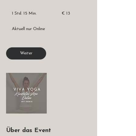
13
Euro
1 Std. 15 Min.
1
€ 13
S
t
Aktuell nur Online
d
1
5
M
Weiter
i
n
.
Über das Event