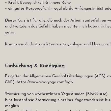
• Kraft, Beweglichkeit & innere Ruhe
• ein gutes Körpergefühl – egal ob du Anfänger:in bist od
Dieser Kurs ist für alle, die nach der Arbeit runterfahren w
und trotzdem das Gefühl haben möchten: Ich habe mir heu
getan.
Komm wie du bist - geh zentrierter, ruhiger und klarer nac
Umbuchung & Kündigung
Es gelten die Allgemeinen Geschäftsbedingungen (AGB) vo
GbR): https://www.viva-yoga.com/agb
Stornierung von wöchentlichen Yogastunden (Blockkurse)
Eine kostenfreie Stornierung einzelner Yogastunden ist bi
möglich.