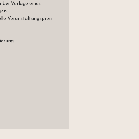
h bei Vorlage eines
gen.
olle Veranstaltungspreis
ierung.