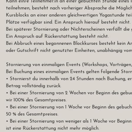
Kann ein/e Teilnehmer:in an einer gebuchten Stunde eines 
teilnehmen, besteht nach vorheriger Absprache die Möglich
Kursblocks an einer anderen gleichwertigen Yogastunde tei
Plätze verfügbar sind. Ein Anspruch hierauf besteht nicht.
Bei späterer Stornierung oder Nichterscheinen verfällt die 
Ein Anspruch auf Rückerstattung besteht nicht.
Bei Abbruch eines begonnenen Blockkurses besteht kein A
oder Gutschrift nicht genutzter Einheiten, unabhängig vo
Stornierung von einmaligen Events (Workshops, Vorträgen,
Bei Buchung eines einmaligen Events gelten folgende Stor
• Stornierst du innerhalb von 24 Stunden nach Buchung, er
Betrag vollständig zurück.
• Bei einer Stornierung von 2 Wochen vor Beginn des geb
wir 100% des Gesamtpreises.
• Bei einer Stornierung von 1 Woche vor Beginn des gebuc
50 % des Gesamtpreises.
• Bei einer Stornierung von weniger als 1 Woche vor Begi
ist eine Rückerstattung nicht mehr möglich.