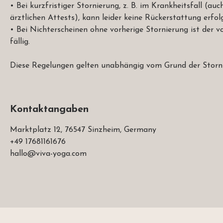
• Bei kurzfristiger Stornierung, z. B. im Krankheitsfall (auc
ärztlichen Attests), kann leider keine Rückerstattung erfol
• Bei Nichterscheinen ohne vorherige Stornierung ist der v
fällig.
Diese Regelungen gelten unabhängig vom Grund der Storn
Kontaktangaben
Marktplatz 12, 76547 Sinzheim, Germany
+49 17681161676
hallo@viva-yoga.com