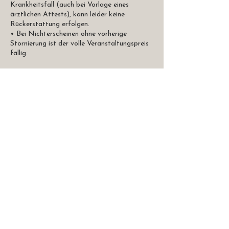
Krankheitsfall (auch bei Vorlage eines
ärztlichen Attests), kann leider keine
Rückerstattung erfolgen.
• Bei Nichterscheinen ohne vorherige
Stornierung ist der volle Veranstaltungspreis
fällig.
Diese Regelungen gelten unabhängig vom
Grund der Stornierung.
Kontaktangaben
Marktplatz 12, 76547 Sinzheim, Germany
+49 17681161676
hallo@viva-yoga.com