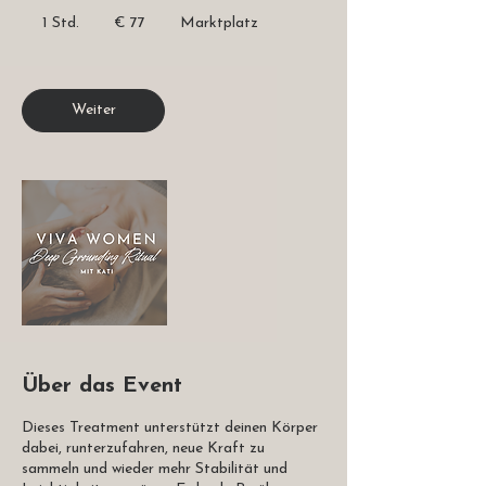
77
Euro
1 Std.
1
€ 77
Marktplatz
S
t
d
Weiter
Über das Event
Dieses Treatment unterstützt deinen Körper
dabei, runterzufahren, neue Kraft zu
sammeln und wieder mehr Stabilität und