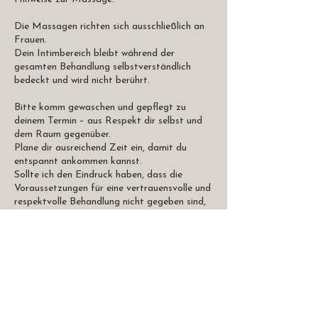
Die Massagen richten sich ausschließlich an
Frauen.
Dein Intimbereich bleibt während der
gesamten Behandlung selbstverständlich
bedeckt und wird nicht berührt.
Bitte komm gewaschen und gepflegt zu
deinem Termin – aus Respekt dir selbst und
dem Raum gegenüber.
Plane dir ausreichend Zeit ein, damit du
entspannt ankommen kannst.
Sollte ich den Eindruck haben, dass die
Voraussetzungen für eine vertrauensvolle und
respektvolle Behandlung nicht gegeben sind,
behalte ich mir vor, den Termin abzusagen. In
diesem Fall wird der Termin dennoch in
Kontaktangaben