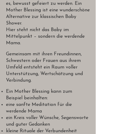
es, bewusst gefeiert zu werden. Ein
Mother Blessing ist eine wunderschöne
Alternative zur klassischen Baby
Shower.
Hier steht nicht das Baby im
Mittelpunkt – sondern die werdende
Mama.
Gemeinsam mit ihren Freundinnen,
Schwestern oder Frauen aus ihrem
Umfeld entsteht ein Raum voller
Unterstützung, Wertschätzung und
Verbindung.
Ein Mother Blessing kann zum
Beispiel beinhalten:
eine sanfte Meditation für die
werdende Mama
ein Kreis voller Wünsche, Segensworte
und guter Gedanken
kleine Rituale der Verbundenheit