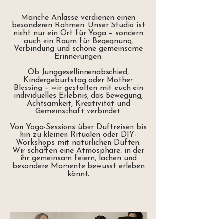
Manche Anlässe verdienen einen
besonderen Rahmen. Unser Studio ist
nicht nur ein Ort für Yoga – sondern
auch ein Raum für Begegnung,
Verbindung und schöne gemeinsame
Erinnerungen.
Ob Junggesellinnenabschied,
Kindergeburtstag oder Mother
Blessing – wir gestalten mit euch ein
individuelles Erlebnis, das Bewegung,
Achtsamkeit, Kreativität und
Gemeinschaft verbindet.
Von Yoga-Sessions über Duftreisen bis
hin zu kleinen Ritualen oder DIY-
Workshops mit natürlichen Düften:
Wir schaffen eine Atmosphäre, in der
ihr gemeinsam feiern, lachen und
besondere Momente bewusst erleben
könnt.