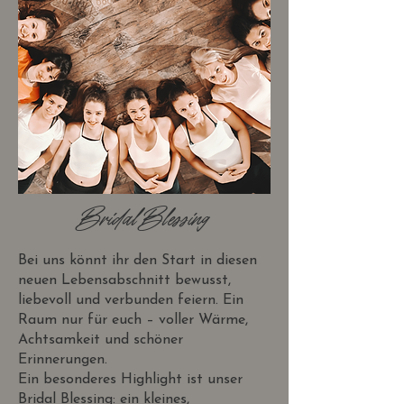
Bridal Blessing
Bei uns könnt ihr den Start in diesen
neuen Lebensabschnitt bewusst,
liebevoll und verbunden feiern. Ein
Raum nur für euch – voller Wärme,
Achtsamkeit und schöner
Erinnerungen.
Ein besonderes Highlight ist unser
Bridal Blessing: ein kleines,