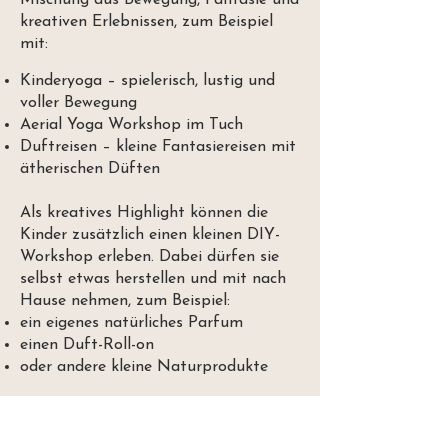
Mischung aus Bewegung, Fantasie und
kreativen Erlebnissen, zum Beispiel
mit:
Kinderyoga – spielerisch, lustig und
voller Bewegung
Aerial Yoga Workshop im Tuch
Duftreisen – kleine Fantasiereisen mit
ätherischen Düften
Als kreatives Highlight können die
Kinder zusätzlich einen kleinen DIY-
Workshop erleben. Dabei dürfen sie
selbst etwas herstellen und mit nach
Hause nehmen, zum Beispiel:
ein eigenes natürliches Parfum
einen Duft-Roll-on
oder andere kleine Naturprodukte
So wird der Geburtstag nicht nur ein
schönes Erlebnis, sondern auch eine