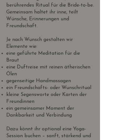
berührendes Ritual für die Bride-to-be.
Gemeinsam haltet ihr inne, teilt
Wünsche, Erinnerungen und
Freundschaft.
Je nach Wunsch gestalten wir
Elemente wie:
eine geführte Meditation für die
Braut
​eine Duftreise mit reinen ätherischen
Ölen
gegenseitige Handmassagen
ein Freundschafts- oder Wunschritual
kleine Segensworte oder Karten der
Freundinnen
ein gemeinsamer Moment der
Dankbarkeit und Verbindung
Dazu könnt ihr optional eine Yoga-
Session buchen – sanft, stärkend und