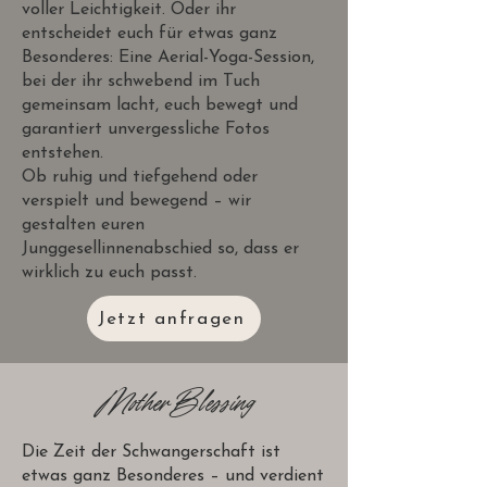
voller Leichtigkeit. Oder ihr
entscheidet euch für etwas ganz
Besonderes: Eine Aerial-Yoga-Session,
bei der ihr schwebend im Tuch
gemeinsam lacht, euch bewegt und
garantiert unvergessliche Fotos
entstehen.
Ob ruhig und tiefgehend oder
verspielt und bewegend – wir
gestalten euren
Junggesellinnenabschied so, dass er
wirklich zu euch passt.
Jetzt anfragen
Mother Blessing
Die Zeit der Schwangerschaft ist
etwas ganz Besonderes – und verdient