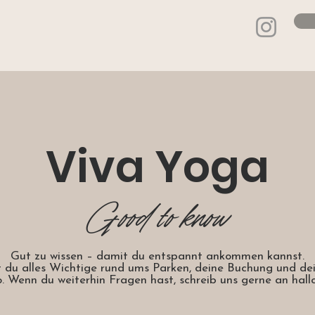
Viva Yoga
Good to know
Gut zu wissen – damit du entspannt ankommen kannst.
t du alles Wichtige rund ums Parken, deine Buchung und de
o. Wenn du weiterhin Fragen hast, schreib uns gerne an ha