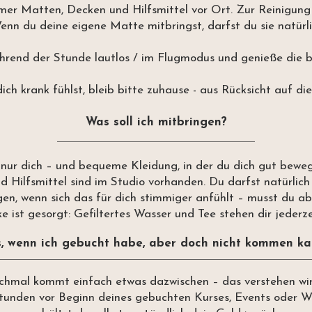
mer Matten, Decken und Hilfsmittel vor Ort. Zur Reinigung 
enn du deine eigene Matte mitbringst, darfst du sie natürl
rend der Stunde lautlos / im Flugmodus und genieße die be
dich krank fühlst, bleib bitte zuhause - aus Rücksicht auf di
Was soll ich mitbringen?
 nur dich – und bequeme Kleidung, in der du dich gut bewe
d Hilfsmittel sind im Studio vorhanden. Du darfst natürlic
gen, wenn sich das für dich stimmiger anfühlt – musst du abe
 ist gesorgt: Gefiltertes Wasser und Tee stehen dir jederze
, wenn ich gebucht habe, aber doch nicht kommen ka
hmal kommt einfach etwas dazwischen – das verstehen wir
tunden vor Beginn deines gebuchten Kurses, Events oder W