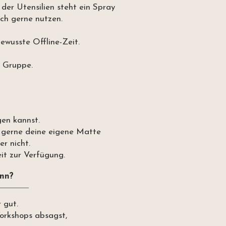
der Utensilien steht ein Spray
ich gerne nutzen.
wusste Offline-Zeit.
e Gruppe.
gen kannst.
h gerne deine eigene Matte
r nicht.
it zur Verfügung.
nn?
 gut.
orkshops absagst,