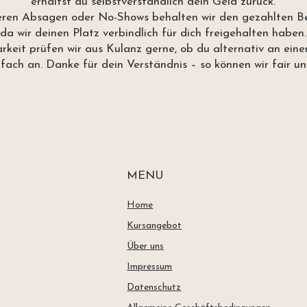
erhältst du selbstverständlich dein Geld zurück.
eren Absagen oder No-Shows behalten wir den gezahlten Be
da wir deinen Platz verbindlich für dich freigehalten haben.
keit prüfen wir aus Kulanz gerne, ob du alternativ an ein
fach an. Danke für dein Verständnis – so können wir fair und
MENU
Home
Kursangebot
Über uns
Impressum
Datenschutz