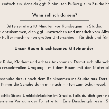
n einfach ein, dass du ggf. 2 Minuten Fußweg zum Studio h
Wann soll ich da sein?
Bitte sei etwa 10 Minuten vor Kursbeginn im Studio.
e anzukommen, dich ggf. umzuziehen und innerlich vom Allta
e Puffer macht einen großen Unterschied – für dich und für
Unser Raum & achtsames Miteinander
ür Ruhe, Klarheit und echtes Ankommen. Damit sich alle woh
 respektvollen Umgang – mit dem Raum, mit den Materiali
enschuhe direkt nach dem Reinkommen ins Studio aus. Dort 
Nimm die Schuhe dann mit nach Hinten zum Schuhregel.
schließbare Umkleidekabine im Studio, falls du dich gerne 
erne im Vorraum der Toillette tun. Eine Dusche gibt es im S