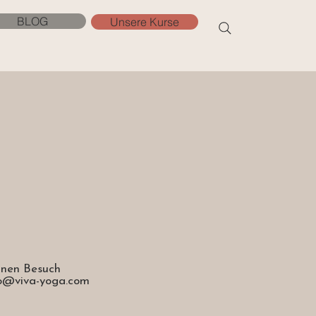
BLOG
Unsere Kurse
inen Besuch
llo@viva-yoga.com