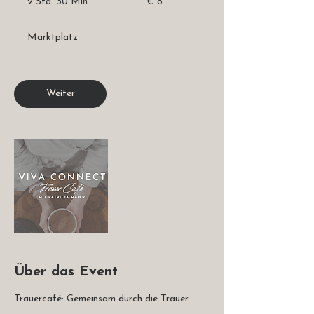
2 Std. 30 Min.
2
€ 8
S
t
Marktplatz
d
.
3
0
Weiter
M
i
n
.
Über das Event
Trauercafé: Gemeinsam durch die Trauer